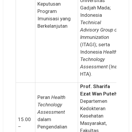
Universitas
Keputusan
Gadjah Mada;
Program
Indonesia
Imunisasi yang
Technical
Berkelanjutan
Advisory Group
on
Immunization
(ITAGI); serta
Indonesia
Health
Technology
Assessment
(Ina-
HTA).
Prof. Sharifa
Ezat Wan Puteh
Peran
Health
Departemen
Technology
Kedokteran
Assessment
Kesehatan
15.00
dalam
Masyarakat,
–
Pengendalian
Fakultas