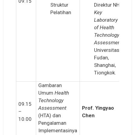
09.15
Struktur
Direktur NHC
Pelatihan
Key
Laboratory
of Health
Technology
Assessment
,
Universitas
Fudan,
Shanghai,
Tiongkok.
Gambaran
Umum
Health
Technology
09.15
Assessment
Prof. Yingyao
–
(HTA) dan
Chen
10.00
Pengalaman
Implementasinya