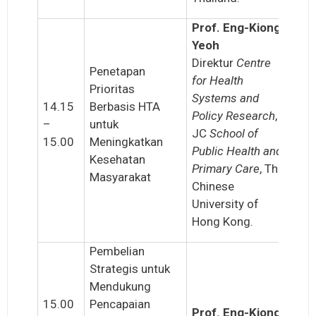
Prof. Eng-Kiong
Yeoh
Direktur
Centre
Penetapan
for Health
Prioritas
Systems and
14.15
Berbasis HTA
Policy Research
,
–
untuk
JC
School of
15.00
Meningkatkan
Public Health and
Kesehatan
Primary Care
, The
Masyarakat
Chinese
University of
Hong Kong.
Pembelian
Strategis untuk
Mendukung
15.00
Pencapaian
Prof. Eng-Kiong