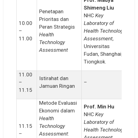
Prof. Madya
Shimeng Liu
Penetapan
NHC
Key
Prioritas dan
10.00
Laboratory of
Peran Strategis
–
Health Technology
Health
11.00
Assessment
,
Technology
Universitas
Assessment
Fudan, Shanghai,
Tiongkok.
11.00
Istirahat dan
–
–
Jamuan Ringan
11.15
Metode Evaluasi
Prof. Min Hu
Ekonomi dalam
NHC
Key
Health
Laboratory of
11.15
Technology
Health Technology
–
Assessment
:
Assessment
,