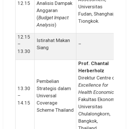
12.15
Analisis Dampak
Universitas
Anggaran
Fudan, Shanghai,
(
Budget Impact
Tiongkok.
Analysis
)
12.15
Istirahat Makan
–
–
Siang
13.30
Prof. Chantal
Herberholz
Direktur Centre of
Pembelian
Excellence for
13.30
Strategis dalam
Health Economics
,
–
Universal
Fakultas Ekonomi,
14.15
Coverage
Universitas
Scheme Thailand
Chulalongkorn,
Bangkok,
Thailand.