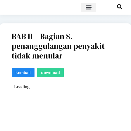
POLICY BRIEF
BAB II – Bagian 8.
penanggulangan penyakit
tidak menular
kembali
download