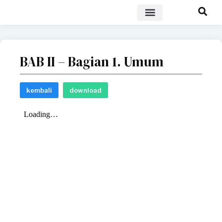
POLICY BRIEF
BAB II – Bagian 1. Umum
kembali
download