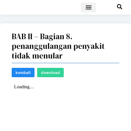
POLICY BRIEF
BAB II – Bagian 8.
penanggulangan penyakit
tidak menular
kembali
download