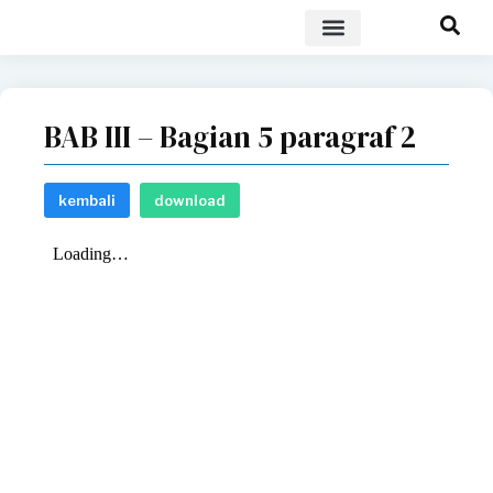
POLICY BRIEF
BAB III – Bagian 5 paragraf 2
kembali
download