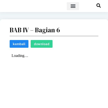
POLICY BRIEF
BAB IV – Bagian 6
kembali
download