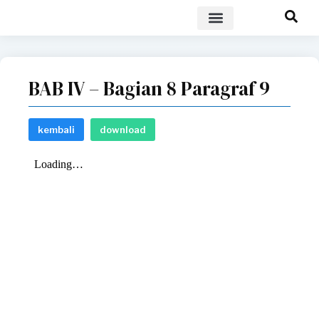
POLICY BRIEF
BAB IV – Bagian 8 Paragraf 9
kembali
download