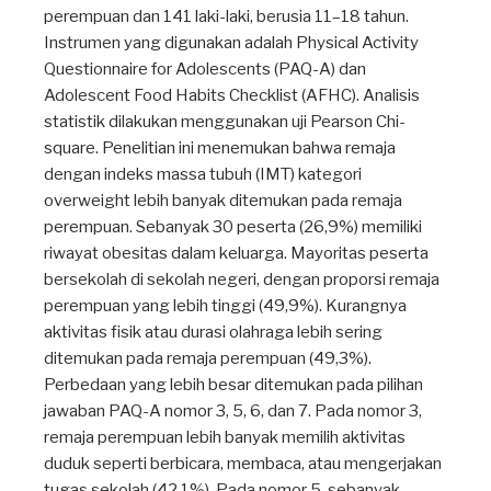
perempuan dan 141 laki-laki, berusia 11–18 tahun.
Instrumen yang digunakan adalah Physical Activity
Questionnaire for Adolescents (PAQ-A) dan
Adolescent Food Habits Checklist (AFHC). Analisis
statistik dilakukan menggunakan uji Pearson Chi-
square. Penelitian ini menemukan bahwa remaja
dengan indeks massa tubuh (IMT) kategori
overweight lebih banyak ditemukan pada remaja
perempuan. Sebanyak 30 peserta (26,9%) memiliki
riwayat obesitas dalam keluarga. Mayoritas peserta
bersekolah di sekolah negeri, dengan proporsi remaja
perempuan yang lebih tinggi (49,9%). Kurangnya
aktivitas fisik atau durasi olahraga lebih sering
ditemukan pada remaja perempuan (49,3%).
Perbedaan yang lebih besar ditemukan pada pilihan
jawaban PAQ-A nomor 3, 5, 6, dan 7. Pada nomor 3,
remaja perempuan lebih banyak memilih aktivitas
duduk seperti berbicara, membaca, atau mengerjakan
tugas sekolah (42,1%). Pada nomor 5, sebanyak