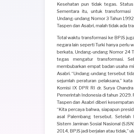
Kesehatan pun tidak tegas. Statu
Sementara itu, untuk transformasi
Undang-undang Nomor 3 Tahun 1992 te
Taspen dan Asabri, malah tidak ada tra
Total waktu transformasi ke BPJS juga
negara lain seperti Turki hanya perlu
berkata, Undang-undang Nomor 24 Ta
tegas mengatur transformasi. Se
membubarkan empat badan usaha mili
Asabri. “Undang-undang tersebut ti
sejumlah peraturan pelaksana,” kata
Komisi IX DPR RI dr. Surya Chandra
Pemerintah Indonesia di tahun 2029. 
Taspen dan Asabri diberi kesempatan
“Kita percaya bahwa, siapapun presiden
asal Palembang tersebut. Setela
Sistem Jaminan Sosial Nasional (SJSN)
2014, BPJS jadi berjalan atau tidak,” ula