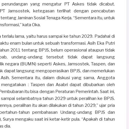
s perundangan yang mengatur PT Askes tidak dicabut.
 PT Jamsostek, ketegasan terlihat dengan pencabutan
ntang Jaminan Sosial Tenaga Kerja. “Sementara itu, untuk
nsformasi,” kata Oka.
 terlalu lama, yaitu harus sampai ke tahun 2029. Padahal di
 waktu enam bulan untuk sebuah transformasi. Asih Eka Putri
hun 2011 tentang BPJS, belum operasional ataupun tidak
bab, undang-undang tersebut tidak dapat langsung
k negara (BUMN) seperti Askes, Jamsostek, Taspen, dan
dak dapat langsung mengoperasikan BPJS, dan memerlukan
 Asih. Sementara itu, dalam diskusi yang sama, Anggota
 mengatakan : Taspen dan Asabri dapat dibubarkan oleh
Pembubaran itu bisa dengan Peraturan Pemerintah. Saat ini,
 sampai selambatnya tahun 2029 untuk peralihan ke BPJS.
nya, peralihan itu akan dilakukan di tahun 2029,” ujar pria
h bertahun-tahun pembahasan Undang-undang BPJS dan
, Surya mengaku saat ini ketar-ketir pula. “Apakah di tahun
s dia.