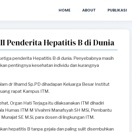
HOME
ABOUT
PUBLIKASI
II Penderita Hepatitis B di Dunia
ketiga penderita Hepatitis B di dunia. Penyebabnya masih
an pentingnya kesehatan individu dan kurangnya
alam dr Ilhamd Sp.PD dihadapan Keluarga Besar Institut
 ruang rapat Kampus ITM.
t, Organ Hati Terjaga itu dilaksanakan ITM dihadiri
epala Humas ITM M Vivahmi Manafsyah SH MSi, Pembantu
M Munajat SE M.Si, para dosen di lingkungan ITM.
kan hepatitis B tanpa gejala dan paling sulit disembuhkan