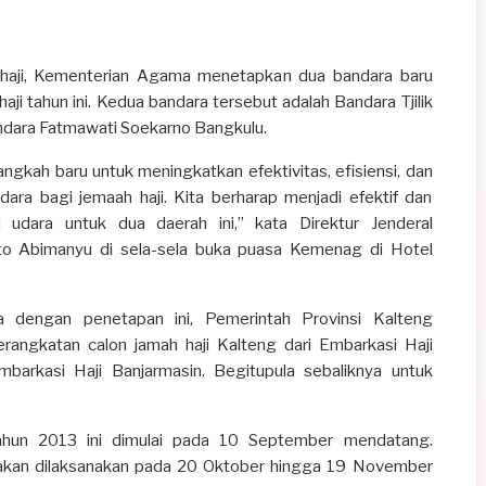
haji, Kementerian Agama menetapkan dua bandara baru
i tahun ini. Kedua bandara tersebut adalah Bandara Tjilik
ndara Fatmawati Soekarno Bangkulu.
angkah baru untuk meningkatkan efektivitas, efisiensi, dan
ara bagi jemaah haji. Kita berharap menjadi efektif dan
udara untuk dua daerah ini,” kata Direktur Jenderal
to Abimanyu di sela-sela buka puasa Kemenag di Hotel
dengan penetapan ini, Pemerintah Provinsi Kalteng
angkatan calon jamah haji Kalteng dari Embarkasi Haji
barkasi Haji Banjarmasin. Begitupula sebaliknya untuk
ahun 2013 ini dimulai pada 10 September mendatang.
akan dilaksanakan pada 20 Oktober hingga 19 November