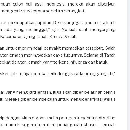
aah calon haji asal Indonesia, mereka akan diberikan
mengenai virus corona sebelum berangkat.
rus mendapatkan laporan. Demikian juga laporan di seluruh
ah ada yang meninggal,” ujar Nafsiah saat mengunjungi
ecamatan Ujung Tanah, Kamis, 25 Juli.
huan untuk menghindari penyakit mematikan tersebut. Salah
gar jemaah meningkatkan daya tubuhnya. Selama di Tanah
u dekat dengan jemaah yang terkena influenza dan batuk.
ker. Ini supaya mereka terlindung jika ada orang yang flu,”
ji yang mengikuti jemaah, juga akan diberi pelatihan teknis
t. Mereka diberi pembekalan untuk mengidentifikasi gejala
irip dengan virus corona, maka petugas kesehatan di setiap
jiban untuk segera memberi penanganan khusus. Jemaah