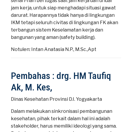
sehari-hari bertugas saat jam kerja dan di luar
jam kerja, untuk siap menghadapi situasi gawat
darurat. Harapannya tidak hanya di lingkungan
IKM tetapi seluruh civitas di lingkungan FK akan
terbangun sistem Keselamatan kerja dan
bangunan yang aman (safety building).
Notulen: Intan Anatasia N.P., M.Sc.,Apt
Pembahas : drg. HM Taufiq
Ak, M. Kes,
Dinas Kesehatan Provinsi D.I. Yogyakarta
Dalam melakukan sinkronisasi pembangunan
kesehatan, pihak terkait dalam hal ini adalah
stakeholder, harus memiliki ideologi yang sama.