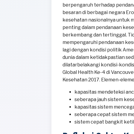
berpengaruh terhadap pendanaa
besaran di berbagai negara E
kesehatan nasionalnya untuk m
penting dalam pendanaan kese
berkembang dan tertinggal. Tida
mempengaruhi pendanaan keseh
lagi dengan kondisi politik Am
dunia dalam ketidakpastian se
dilatarbelakangi kondisi-kondis
Global Health Ke-4 di Vancouve
Kesehatan 2017. Elemen-elemen 
kapasitas mendeteksi anc
seberapa jauh sistem kes
kapasitas sistem mencega
seberapa cepat sistem me
sistem cepat bangkit ket