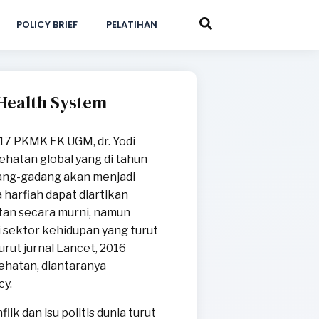
POLICY BRIEF
PELATIHAN
 Health System
7 PKMK FK UGM, dr. Yodi
atan global yang di tahun
dang-gadang akan menjadi
a harfiah dapat diartikan
tan secara murni, namun
i sektor kehidupan yang turut
ut jurnal Lancet, 2016
ehatan, diantaranya
cy.
k dan isu politis dunia turut