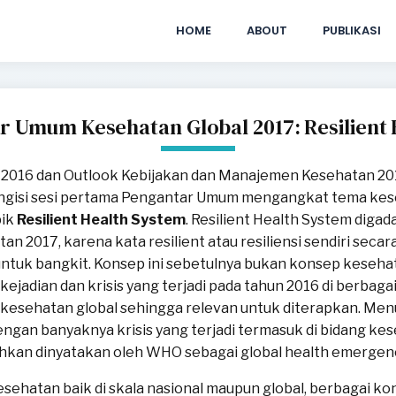
HOME
ABOUT
PUBLIKASI
r Umum Kesehatan Global 2017: Resilient
 2016 dan Outlook Kebijakan dan Manajemen Kesehatan 201
gisi sesi pertama Pengantar Umum mengangkat tema keseh
pik
Resilient Health System
. Resilient Health System diga
an 2017, karena kata resilient atau resiliensi sendiri secar
untuk bangkit. Konsep ini sebetulnya bukan konsep keseha
ejadian dan krisis yang terjadi pada tahun 2016 di berbaga
sehatan global sehingga relevan untuk diterapkan. Menur
gan banyaknya krisis yang terjadi termasuk di bidang kes
hkan dinyatakan oleh WHO sebagai global health emergen
hatan baik di skala nasional maupun global, berbagai konfli