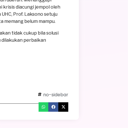
krisis diacungi jempol oleh
 UHC, Prof. Laksono setuju
yata memang belum mampu.
an tidak cukup bila solusi
 dilakukan perbaikan
no-sidebar