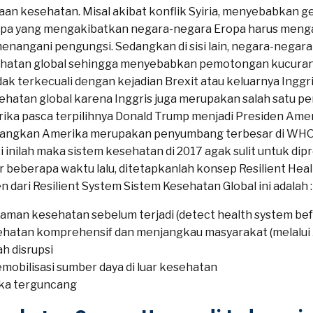
n kesehatan. Misal akibat konflik Syiria, menyebabkan ge
ropa yang mengakibatkan negara-negara Eropa harus meng
enangani pengungsi. Sedangkan di sisi lain, negara-nega
hatan global sehingga menyebabkan pemotongan kucuran
k terkecuali dengan kejadian Brexit atau keluarnya Inggris
atan global karena Inggris juga merupakan salah satu p
erika pasca terpilihnya Donald Trump menjadi Presiden Am
dangkan Amerika merupakan penyumbang terbesar di WHO. 
i inilah maka sistem kesehatan di 2017 agak sulit untuk di
r beberapa waktu lalu, ditetapkanlah konsep Resilient Heal
dari Resilient System Sistem Kesehatan Global ini adalah :
aman kesehatan sebelum terjadi (detect health system befo
ehatan komprehensif dan menjangkau masyarakat (melalui
h disrupsi
mobilisasi sumber daya di luar kesehatan
ika terguncang