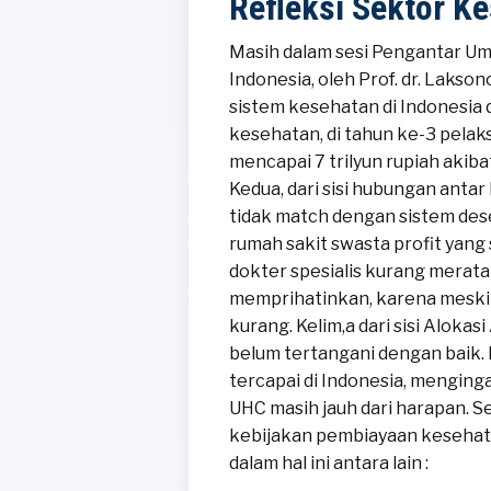
Refleksi Sektor K
Masih dalam sesi Pengantar U
Indonesia, oleh Prof. dr. Laks
sistem kesehatan di Indonesia 
kesehatan, di tahun ke-3 pel
mencapai 7 trilyun rupiah akib
Kedua, dari sisi hubungan anta
tidak match dengan sistem desen
rumah sakit swasta profit yang
dokter spesialis kurang merata
memprihatinkan, karena meski 
kurang. Kelim,a dari sisi Aloka
belum tertangani dengan baik.
tercapai di Indonesia, mengin
UHC masih jauh dari harapan. S
kebijakan pembiayaan kesehat
dalam hal ini antara lain :