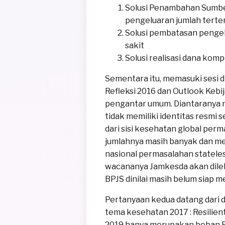
Solusi Penambahan Sumber
pengeluaran jumlah terte
Solusi pembatasan pengel
sakit
Solusi realisasi dana kom
Sementara itu, memasuki sesi 
Refleksi 2016 dan Outlook Keb
pengantar umum. Diantaranya m
tidak memiliki identitas resmi 
dari sisi kesehatan global perm
jumlahnya masih banyak dan men
nasional permasalahan stateles
wacananya Jamkesda akan dileb
BPJS dinilai masih belum siap
Pertanyaan kedua datang dari
tema kesehatan 2017 : Resilie
2019 hanya merupakan beban B