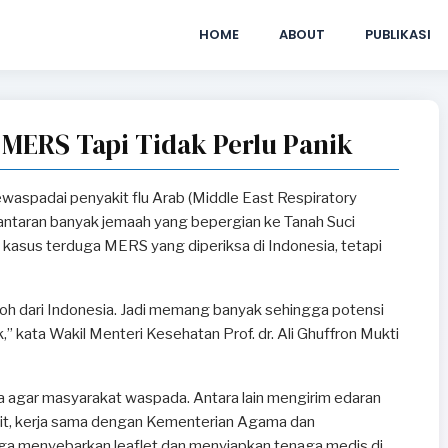
HOME
ABOUT
PUBLIKASI
ERS Tapi Tidak Perlu Panik
aspadai penyakit flu Arab (Middle East Respiratory
taran banyak jemaah yang bepergian ke Tanah Suci
8 kasus terduga MERS yang diperiksa di Indonesia, tetapi
roh dari Indonesia. Jadi memang banyak sehingga potensi
k,” kata Wakil Menteri Kesehatan Prof. dr. Ali Ghuffron Mukti
 agar masyarakat waspada. Antara lain mengirim edaran
kit, kerja sama dengan Kementerian Agama dan
juga menyebarkan leaflet dan menyiapkan tenaga medis di