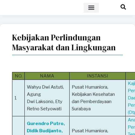
POLICY BRIEF
Kebijakan Perlindungan
Masyarakat dan Lingkungan
NO.
NAMA
INSTANSI
Kaj
Wahyu Dwi Astuti,
Pusat Humaniora,
Pen
Agung
Kebijakan Kesehatan
1
Dae
Dwi Laksono, Ety
dan Pemberdayaan
Per
Retno Setyowati
Surabaya
(Dt
Ana
Gurendro Putro,
Pen
Didik Budijanto,
Pusat Humaniora,
Ten