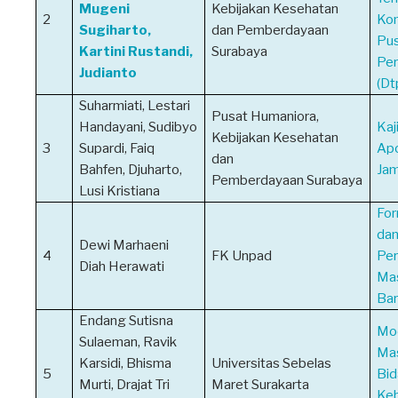
Mugeni
Kebijakan Kesehatan
2
Kom
Sugiharto,
dan Pemberdayaan
Pus
Kartini Rustandi,
Surabaya
Per
Judianto
(Dt
Suharmiati, Lestari
Pusat Humaniora,
Handayani, Sudibyo
Kaj
Kebijakan Kesehatan
3
Supardi, Faiq
Apo
dan
Bahfen, Djuharto,
Ja
Pemberdayaan Surabaya
Lusi Kristiana
For
dan
Dewi Marhaeni
4
FK Unpad
Per
Diah Herawati
Mas
Bar
Endang Sutisna
Mo
Sulaeman, Ravik
Mas
Karsidi, Bhisma
Universitas Sebelas
5
Bid
Murti, Drajat Tri
Maret Surakarta
Keb