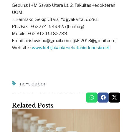
Gedung IKM Sayap Utara Lt. 2, FakultasKedokteran
UGM
Jl. Farmako, Sekip Utara, Yogyakarta 55281
Ph. /Fax : +62274-549425 (hunting)
Mobile :+62 812 15182789
Email :
airishwisnu@gmail.com
;
fjkki2013@gmail.com
;
Website :
www.kebijakankesehatanindonesia.net
no-sidebar
Related Posts