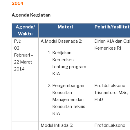
2014
Agenda Kegiatan
Agenda/
Materi
Pelatih/fasilita
Waktu
PJJ:
A.Modul Dasar ada 2:
Dirjen KIA dan Giz
03
Kemenkes RI
Kebijakan
Februari –
Kemenkes
22 Maret
tentang program
2014
KIA
Pengembangan
Prof.dr.Laksono
Konsultan
Trisnantoro, MSc,
Manajemen dan
PhD
Konsultan Teknis
KIA
Modul Inti ada 5:
Prof.dr.Laksono