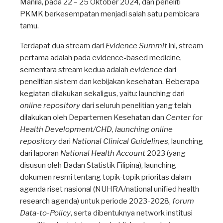
Manila, pada 22 – 25 Oktober 2024, dan peneliti
PKMK berkesempatan menjadi salah satu pembicara
tamu.
Terdapat dua stream dari
Evidence Summit
ini, stream
pertama adalah pada evidence-based medicine,
sementara stream kedua adalah
evidence
dari
penelitian sistem dan kebijakan kesehatan. Beberapa
kegiatan dilakukan sekaligus, yaitu: launching dari
online repository
dari seluruh penelitian yang telah
dilakukan oleh Departemen Kesehatan dan
Center for
Health Development/CHD
,
launching online
repository
dari
National Clinical Guidelines
, launching
dari laporan
National Health Account
2023 (yang
disusun oleh Badan Statistik Filipina), launching
dokumen resmi tentang topik-topik prioritas dalam
agenda riset nasional (NUHRA/national unified health
research agenda) untuk periode 2023-2028,
forum
Data-to-Policy
, serta dibentuknya network institusi