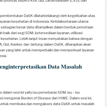
rioritas seperti KIA, Gizi, cardiovaskuler (CVD), dan
 pembentukan DaSK dilatarbelakangi oleh kegelisahan atas
ayanan kesehatan di Indonesia. Ketidaksetaraan utama
a, sebagian besar data ditampilkan dalam bentuk pemetaan
 baik dari segi SDM, ketersediaan layanan, utilisasi
 kesehatan. Lebih lanjut Insan menyatakan bahwa dengan
A, Gizi, Kanker, dan Jantung dalam DaSK, diharapkan akan
an yang lahir untuk memperbaiki dan memperkuat layanan
esia.
enginterpretasikan Data Masalah
dalam sesi ini yaitu isu persebaran SDM, isu – isu
asi mengenai Burden of Disease dari IHME. Dalam sesi ini,
 untuk membuka dan mengakses data DaSK untuk masalah