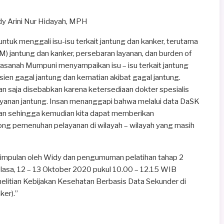
y Arini Nur Hidayah, MPH
 untuk menggali isu-isu terkait jantung dan kanker, terutama
) jantung dan kanker, persebaran layanan, dan burden of
Hasanah Mumpuni menyampaikan isu – isu terkait jantung
sien gagal jantung dan kematian akibat gagal jantung.
an saja disebabkan karena ketersediaan dokter spesialis
layanan jantung. Insan menanggapi bahwa melalui data DaSK
nan sehingga kemudian kita dapat memberikan
ng pemenuhan pelayanan di wilayah – wilayah yang masih
impulan oleh Widy dan pengumuman pelatihan tahap 2
lasa, 12 – 13 Oktober 2020 pukul 10.00 – 12.15 WIB
elitian Kebijakan Kesehatan Berbasis Data Sekunder di
ker).”