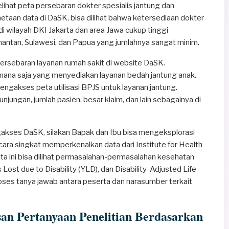
lihat peta persebaran dokter spesialis jantung dan
etaan data di DaSK, bisa dilihat bahwa ketersediaan dokter
di wilayah DKI Jakarta dan area Jawa cukup tinggi
imantan, Sulawesi, dan Papua yang jumlahnya sangat minim.
persebaran layanan rumah sakit di website DaSK.
mana saja yang menyediakan layanan bedah jantung anak.
ngakses peta utilisasi BPJS untuk layanan jantung.
unjungan, jumlah pasien, besar klaim, dan lain sebagainya di
akses DaSK, silakan Bapak dan Ibu bisa mengeksplorasi
ecara singkat memperkenalkan data dari Institute for Health
ata ini bisa dilihat permasalahan-permasalahan kesehatan
Lost due to Disability (YLD), dan Disability-Adjusted Life
proses tanya jawab antara peserta dan narasumber terkait
an Pertanyaan Penelitian Berdasarkan