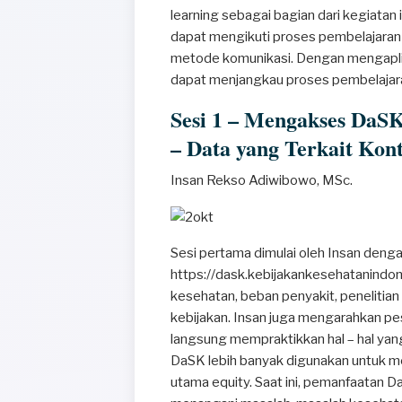
learning sebagai bagian dari kegiatan i
dapat mengikuti proses pembelajaran m
metode komunikasi. Dengan mengaplik
dapat menjangkau proses pembelajara
Sesi 1 – Mengakses DaS
– Data yang Terkait Kon
Insan Rekso Adiwibowo, MSc.
Sesi pertama dimulai oleh Insan de
https://dask.kebijakankesehatanindone
kesehatan, beban penyakit, penelitian
kebijakan. Insan juga mengarahkan 
langsung mempraktikkan hal – hal yang 
DaSK lebih banyak digunakan untuk m
utama equity. Saat ini, pemanfaatan 