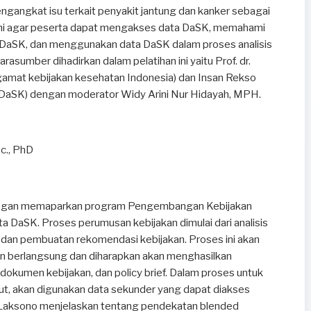
engangkat isu terkait penyakit jantung dan kanker sebagai
1 ini agar peserta dapat mengakses data DaSK, memahami
 DaSK, dan menggunakan data DaSK dalam proses analisis
asumber dihadirkan dalam pelatihan ini yaitu Prof. dr.
gamat kebijakan kesehatan Indonesia) dan Insan Rekso
aSK) dengan moderator Widy Arini Nur Hidayah, MPH.
Sc., PhD
engan memaparkan program Pengembangan Kebijakan
 DaSK. Proses perumusan kebijakan dimulai dari analisis
 dan pembuatan rekomendasi kebijakan. Proses ini akan
han berlangsung dan diharapkan akan menghasilkan
, dokumen kebijakan, dan policy brief. Dalam proses untuk
ut, akan digunakan data sekunder yang dapat diakses
, Laksono menjelaskan tentang pendekatan blended