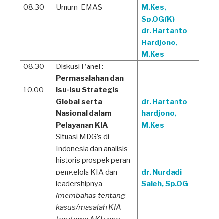
08.30
Umum-EMAS
M.Kes,
Sp.OG(K)
dr. Hartanto
Hardjono,
M.Kes
08.30
Diskusi Panel :
–
Permasalahan dan
10.00
Isu-isu Strategis
Global serta
dr. Hartanto
Nasional dalam
hardjono,
Pelayanan KIA
M.Kes
Situasi MDG’s di
Indonesia dan analisis
historis prospek peran
pengelola KIA dan
dr. Nurdadi
leadershipnya
Saleh, Sp.OG
(membahas tentang
kasus/masalah KIA