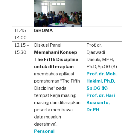
11.45 –
ISHOMA
14.00
13.15 –
Diskusi Panel
Prof. dr.
15.30
Memahami Konsep
Djaswadi
The Fifth Discipline
Dasuki, MPH,
untuk diterapkan
Ph.D, Sp.OG (K)
(membahas aplikasi
Prof. dr. Moh.
pemahaman “The Fifth
Hakimi, Ph.D,
Discipline” pada
Sp.OG (K)
tempat kerja masing-
Prof. dr. Hari
masing dan diharapkan
Kusnanto,
peserta membawa
Dr.PH
data masalah
daerahnya).
Personal