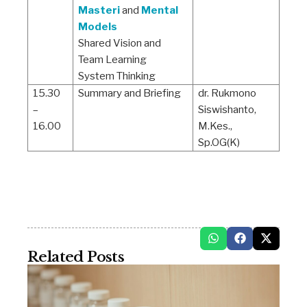
Masteri
and
Mental
Models
Shared Vision and
Team Learning
System Thinking
15.30
Summary and Briefing
dr. Rukmono
–
Siswishanto,
16.00
M.Kes.,
Sp.OG(K)
Related Posts