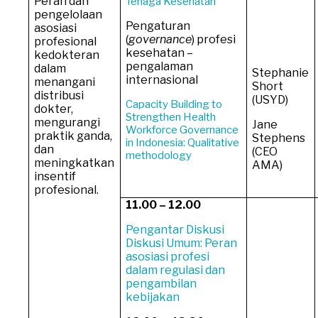
Peran dan
Tenaga Kesehatan
pengelolaan
Pengaturan
asosiasi
(
governance
) profesi
profesional
kesehatan –
kedokteran
pengalaman
dalam
Stephanie
internasional
menangani
Short
distribusi
(USYD)
Capacity Building to
dokter,
Strengthen Health
mengurangi
Jane
Workforce Governance
praktik ganda,
Stephens
in Indonesia: Qualitative
dan
(CEO
methodology
meningkatkan
AMA)
insentif
profesional.
11.00 – 12.00
Pengantar Diskusi
Diskusi Umum: Peran
asosiasi profesi
dalam regulasi dan
pengambilan
kebijakan