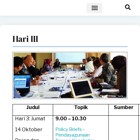
POLICY BRIEF
Hari III
Judul
Topik
Sumber
Hari 3: Jumat
9.00 – 10.30
14 Oktober
Policy Briefs –
Pendayagunaan