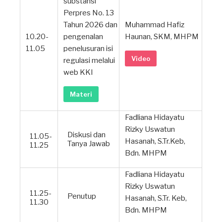
substansi
Perpres No. 13
Tahun 2026 dan
Muhammad Hafiz
10.20-
pengenalan
Haunan, SKM, MHPM
11.05
penelusuran isi
Video
regulasi melalui
web KKI
Materi
Fadliana Hidayatu
Rizky Uswatun
Diskusi dan
11.05-
Hasanah, S.Tr.Keb,
Tanya Jawab
11.25
Bdn. MHPM
Fadliana Hidayatu
Rizky Uswatun
11.25-
Penutup
Hasanah, S.Tr. Keb,
11.30
Bdn. MHPM